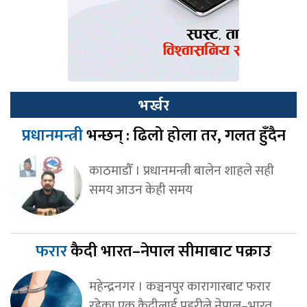
भर्खर
प्रधानमन्त्री
भन्छन् : ढिलो होला तर, गलत हुँदैन
काठमाडौँ । प्रधानमन्त्री बालेन शाहले सही
समय आउन केही समय
फरार
कैदी भारत–नेपाल सीमाबाट पक्राउ
महेन्द्रनगर । कञ्चनपुर कारागारबाट फरार
रहेका एक कैदीलाई प्रहरीले नेपाल–भारत