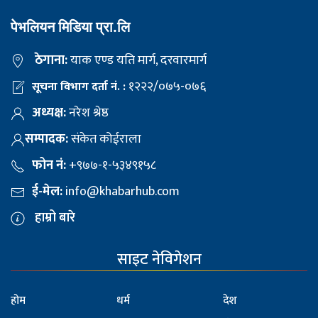
पेभलियन मिडिया प्रा.लि
ठेगाना:
याक एण्ड यति मार्ग, दरवारमार्ग
१२२२/०७५-०७६
सूचना विभाग दर्ता नं. :
अध्यक्ष:
नरेश श्रेष्ठ
सम्पादक:
संकेत कोईराला
फोन नं:
+९७७-१-५३४९१५८
ई-मेल:
info@khabarhub.com
हाम्रो बारे
साइट नेविगेशन
होम
धर्म
देश