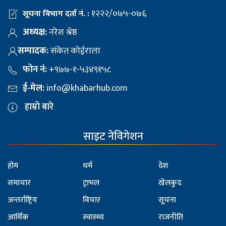
१२२२/०७५-०७६
सूचना विभाग दर्ता नं. :
अध्यक्ष:
नरेश श्रेष्ठ
सम्पादक:
संकेत कोईराला
फोन नं:
+९७७-१-५३४९१५८
ई-मेल:
info@khabarhub.com
हाम्रो बारे
साइट नेविगेशन
होम
धर्म
देश
समाचार
ट्राभल
खेलकुद
अन्तर्राष्ट्रिय
विचार
सूचना
आर्थिक
स्वास्थ्य
राजनीति