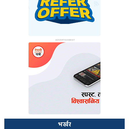
भर्खर