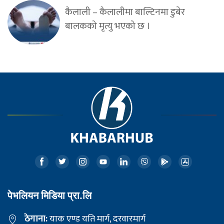
कैलाली – कैलालीमा बाल्टिनमा डुबेर
बालकको मृत्यु भएको छ ।
पेभलियन मिडिया प्रा.लि
ठेगाना:
याक एण्ड यति मार्ग, दरवारमार्ग