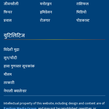
जीवनशैली
मनोरञ्जन
राशिफल
फिचर
इमिग्रेसन
भिडियो
प्रवास
रोजगार
पोडकास्ट
युटिलिटिज
विदेशी मुद्रा
सुन/चाँदी
हावा गुणस्तर सूचकांक
मौसम
तरकारी
नेपाली क्यालेन्डर
Intellectual property of this website, including design and content are of
Pavilion Media Group,
and may not be republished, rewritten, or