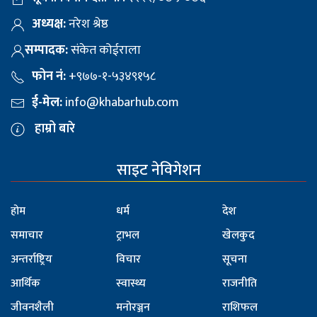
अध्यक्ष:
नरेश श्रेष्ठ
सम्पादक:
संकेत कोईराला
फोन नं:
+९७७-१-५३४९१५८
ई-मेल:
info@khabarhub.com
हाम्रो बारे
साइट नेविगेशन
होम
धर्म
देश
समाचार
ट्राभल
खेलकुद
अन्तर्राष्ट्रिय
विचार
सूचना
आर्थिक
स्वास्थ्य
राजनीति
जीवनशैली
मनोरञ्जन
राशिफल