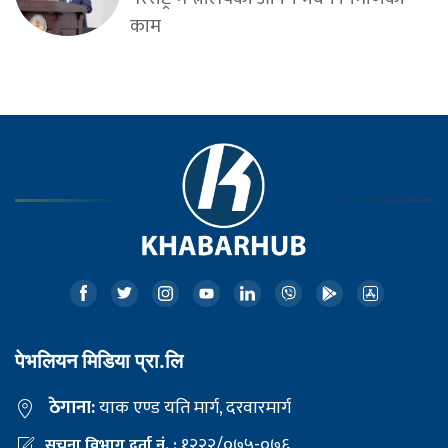
काम
पेभलियन मिडिया प्रा.लि
ठेगाना:
याक एण्ड यति मार्ग, दरवारमार्ग
१२२२/०७५-०७६
सूचना विभाग दर्ता नं. :