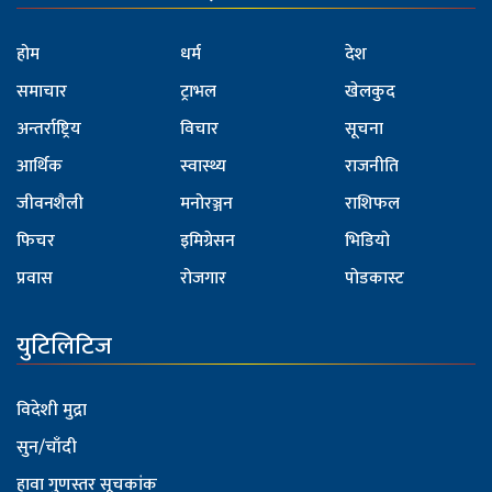
होम
धर्म
देश
समाचार
ट्राभल
खेलकुद
अन्तर्राष्ट्रिय
विचार
सूचना
आर्थिक
स्वास्थ्य
राजनीति
जीवनशैली
मनोरञ्जन
राशिफल
फिचर
इमिग्रेसन
भिडियो
प्रवास
रोजगार
पोडकास्ट
युटिलिटिज
विदेशी मुद्रा
सुन/चाँदी
हावा गुणस्तर सूचकांक