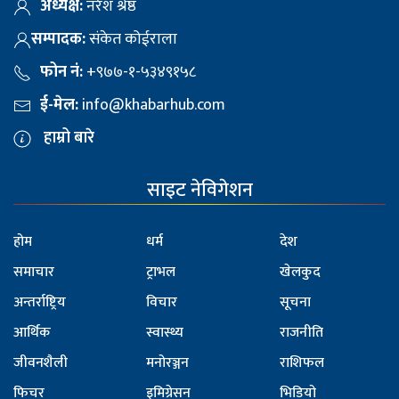
अध्यक्ष:
नरेश श्रेष्ठ
सम्पादक:
संकेत कोईराला
फोन नं:
+९७७-१-५३४९१५८
ई-मेल:
info@khabarhub.com
हाम्रो बारे
साइट नेविगेशन
होम
धर्म
देश
समाचार
ट्राभल
खेलकुद
अन्तर्राष्ट्रिय
विचार
सूचना
आर्थिक
स्वास्थ्य
राजनीति
जीवनशैली
मनोरञ्जन
राशिफल
फिचर
इमिग्रेसन
भिडियो