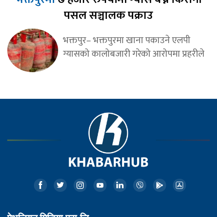
पसल सञ्चालक पक्राउ
भक्तपुर– भक्तपुरमा खाना पकाउने एलपी
ग्यासको कालोबजारी गरेको आरोपमा प्रहरीले