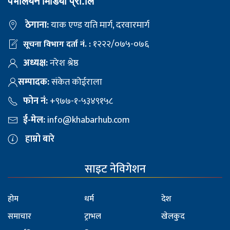
पेभलियन मिडिया प्रा.लि
ठेगाना:
याक एण्ड यति मार्ग, दरवारमार्ग
१२२२/०७५-०७६
सूचना विभाग दर्ता नं. :
अध्यक्ष:
नरेश श्रेष्ठ
सम्पादक:
संकेत कोईराला
फोन नं:
+९७७-१-५३४९१५८
ई-मेल:
info@khabarhub.com
हाम्रो बारे
साइट नेविगेशन
होम
धर्म
देश
समाचार
ट्राभल
खेलकुद