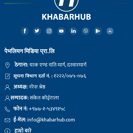
पेभलियन मिडिया प्रा.लि
ठेगाना:
याक एण्ड यति मार्ग, दरवारमार्ग
१२२२/०७५-०७६
सूचना विभाग दर्ता नं. :
अध्यक्ष:
नरेश श्रेष्ठ
सम्पादक:
संकेत कोईराला
फोन नं:
+९७७-१-५३४९१५८
ई-मेल:
info@khabarhub.com
हाम्रो बारे