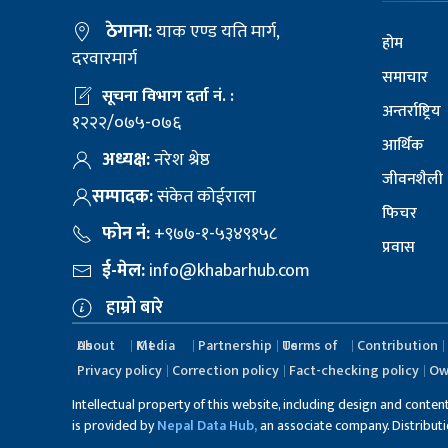
ठेगाना:
याक एण्ड यति मार्ग,
होम
दरवारमार्ग
समाचार
सूचना विभाग दर्ता नं. :
अन्तर्राष्ट्रिय
१२२२/०७५-०७६
आर्थिक
अध्यक्ष:
नरेश श्रेष्ठ
जीवनशैली
सम्पादक:
संकेत कोईराला
फिचर
फोन नं:
+९७७-१-५३४९१५८
प्रवास
ई-मेल:
info@khabarhub.com
हाम्रो बारे
About Us
Media Kit
Partnership
Terms of Us
Contribution
Privacy policy
Correction policy
Fact-checking policy
Ow
Intellectual property of this website, including design and conten
is provided by
Nepal Data Hub,
an associate company. Distribution