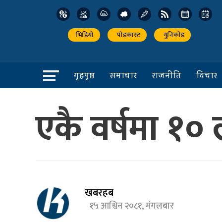
भिडियो
पोडकास्ट
युनिकोड
गृहपृष्ठ
समाचार
राजनीति
विचार
एकै वर्षमा १० 
खबरहब
१५ आश्विन २०८१, मंगलबार