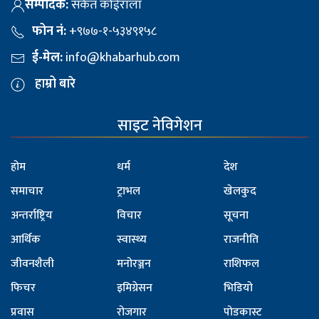
सम्पादक:
संकेत कोईराला
फोन नं:
+९७७-१-५३४९१५८
ई-मेल:
info@khabarhub.com
हाम्रो बारे
साइट नेविगेशन
होम
धर्म
देश
समाचार
ट्राभल
खेलकुद
अन्तर्राष्ट्रिय
विचार
सूचना
आर्थिक
स्वास्थ्य
राजनीति
जीवनशैली
मनोरञ्जन
राशिफल
फिचर
इमिग्रेसन
भिडियो
प्रवास
रोजगार
पोडकास्ट