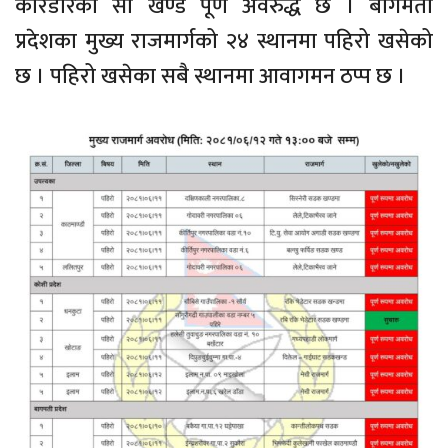
करिडोरको सो खण्ड पूर्ण अवरुद्ध छ । बागमती
प्रदेशका मुख्य राजमार्गको २४ स्थानमा पहिरो खसेको
छ । पहिरो खसेका सबै स्थानमा आवागमन ठप्प छ ।