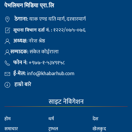
पेभलियन मिडिया प्रा.लि
ठेगाना:
याक एण्ड यति मार्ग, दरवारमार्ग
१२२२/०७५-०७६
सूचना विभाग दर्ता नं. :
अध्यक्ष:
नरेश श्रेष्ठ
सम्पादक:
संकेत कोईराला
फोन नं:
+९७७-१-५३४९१५८
ई-मेल:
info@khabarhub.com
हाम्रो बारे
साइट नेविगेशन
होम
धर्म
देश
समाचार
ट्राभल
खेलकुद