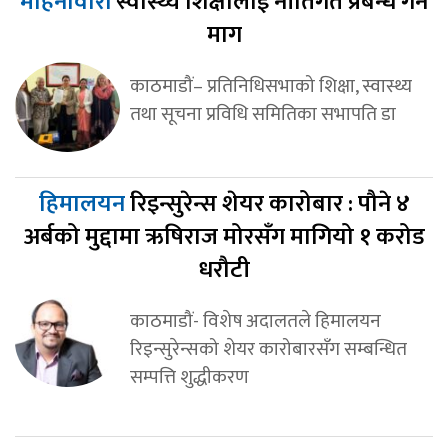
महिनावारी
स्वास्थ्य शिक्षालाई नीतिगत प्रबन्ध गर्न
माग
काठमाडौं– प्रतिनिधिसभाको शिक्षा, स्वास्थ्य
तथा सूचना प्रविधि समितिका सभापति डा
हिमालयन
रिइन्सुरेन्स शेयर कारोबार : पौने ४
अर्बको मुद्दामा ऋषिराज मोरसँग मागियो १ करोड
धरौटी
काठमाडौं- विशेष अदालतले हिमालयन
रिइन्सुरेन्सको शेयर कारोबारसँग सम्बन्धित
सम्पत्ति शुद्धीकरण