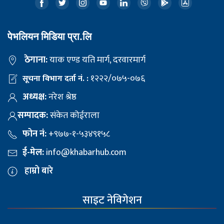
पेभलियन मिडिया प्रा.लि
ठेगाना:
याक एण्ड यति मार्ग, दरवारमार्ग
१२२२/०७५-०७६
सूचना विभाग दर्ता नं. :
अध्यक्ष:
नरेश श्रेष्ठ
सम्पादक:
संकेत कोईराला
फोन नं:
+९७७-१-५३४९१५८
ई-मेल:
info@khabarhub.com
हाम्रो बारे
साइट नेविगेशन