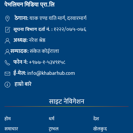
पेभलियन मिडिया प्रा.लि
ठेगाना:
याक एण्ड यति मार्ग, दरवारमार्ग
१२२२/०७५-०७६
सूचना विभाग दर्ता नं. :
अध्यक्ष:
नरेश श्रेष्ठ
सम्पादक:
संकेत कोईराला
फोन नं:
+९७७-१-५३४९१५८
ई-मेल:
info@khabarhub.com
हाम्रो बारे
साइट नेविगेशन
होम
धर्म
देश
समाचार
ट्राभल
खेलकुद