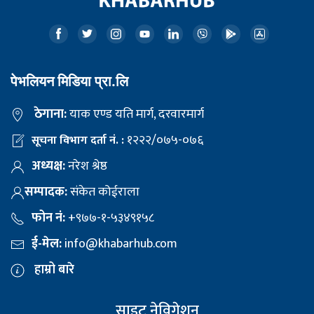
पेभलियन मिडिया प्रा.लि
ठेगाना:
याक एण्ड यति मार्ग, दरवारमार्ग
१२२२/०७५-०७६
सूचना विभाग दर्ता नं. :
अध्यक्ष:
नरेश श्रेष्ठ
सम्पादक:
संकेत कोईराला
फोन नं:
+९७७-१-५३४९१५८
ई-मेल:
info@khabarhub.com
हाम्रो बारे
साइट नेविगेशन