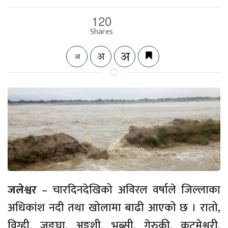
120
Shares
जलेश्वर
– चारदिनदेखिको अविरल वर्षाले जिल्लाका
अधिकांश नदी तथा खोलामा बाढी आएको छ । रातो,
विग्ही,
जङ्घा,
अङ्कुशी,
भब्सी,
गेरुकी,
कुटमेश्वरी,