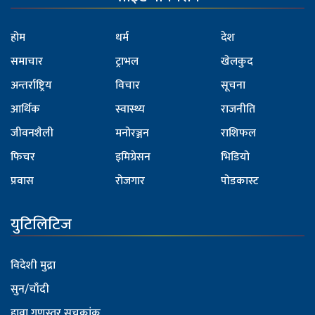
होम
धर्म
देश
समाचार
ट्राभल
खेलकुद
अन्तर्राष्ट्रिय
विचार
सूचना
आर्थिक
स्वास्थ्य
राजनीति
जीवनशैली
मनोरञ्जन
राशिफल
फिचर
इमिग्रेसन
भिडियो
प्रवास
रोजगार
पोडकास्ट
युटिलिटिज
विदेशी मुद्रा
सुन/चाँदी
हावा गुणस्तर सूचकांक