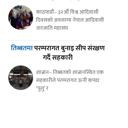
काठमाडौं– ३२औँ विश्व आदिवासी
दिवसको अवसरमा नेपाल आदिवासी
जनजाति महासंघ
तिब्बतमा
परम्परागत बुनाइ सीप संरक्षण
गर्दै सहकारी
शान्नान– तिब्बतको शान्नानस्थित एक
सहकारीले परम्परागत ऊनी कपडा
‘पुलु’ र