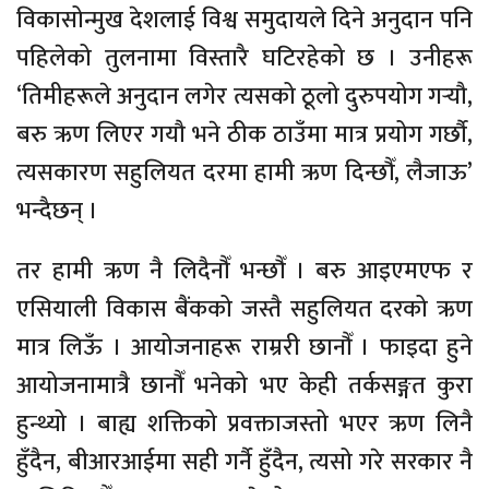
विकासोन्मुख देशलाई विश्व समुदायले दिने अनुदान पनि
पहिलेको तुलनामा विस्तारै घटिरहेको छ । उनीहरू
‘तिमीहरूले अनुदान लगेर त्यसको ठूलो दुरुपयोग गर्‍यौ,
बरु ऋण लिएर गयौ भने ठीक ठाउँमा मात्र प्रयोग गर्छौ,
त्यसकारण सहुलियत दरमा हामी ऋण दिन्छौँ, लैजाऊ’
भन्दैछन् ।
तर हामी ऋण नै लिदैनौँ भन्छौँ । बरु आइएमएफ र
एसियाली विकास बैंकको जस्तै सहुलियत दरको ऋण
मात्र लिऊँ । आयोजनाहरू राम्ररी छानौँ । फाइदा हुने
आयोजनामात्रै छानौँ भनेको भए केही तर्कसङ्गत कुरा
हुन्थ्यो । बाह्य शक्तिको प्रवक्ताजस्तो भएर ऋण लिनै
हुँदैन, बीआरआईमा सही गर्नै हुँदैन, त्यसो गरे सरकार नै