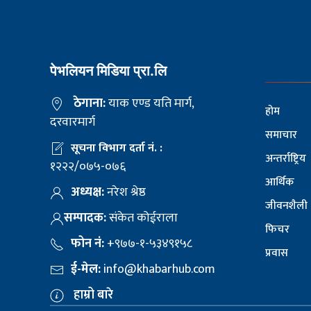
पेभलियन मिडिया प्रा.लि
ठेगाना:
याक एण्ड यति मार्ग,
होम
दरवारमार्ग
समाचार
सूचना विभाग दर्ता नं. :
अन्तर्राष्ट्रिय
१२२२/०७५-०७६
आर्थिक
अध्यक्ष:
नरेश श्रेष्ठ
जीवनशैली
सम्पादक:
संकेत कोईराला
फिचर
फोन नं:
+९७७-१-५३४९१५८
प्रवास
ई-मेल:
info@khabarhub.com
हाम्रो बारे