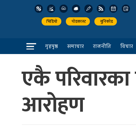
भिडियो
पोडकास्ट
युनिकोड
गृहपृष्ठ
समाचार
राजनीति
विचार
एकै परिवारका
आरोहण