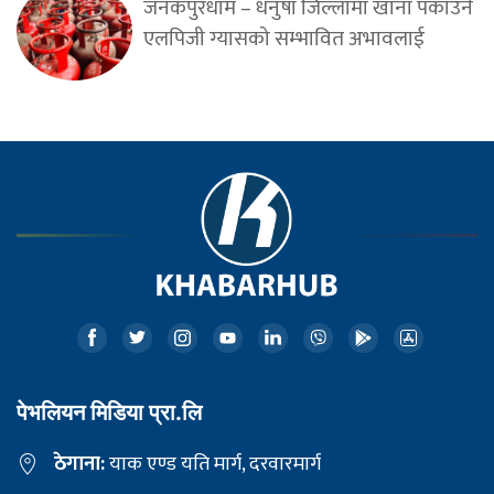
जनकपुरधाम – धनुषा जिल्लामा खाना पकाउने
एलपिजी ग्यासको सम्भावित अभावलाई
पेभलियन मिडिया प्रा.लि
ठेगाना:
याक एण्ड यति मार्ग, दरवारमार्ग