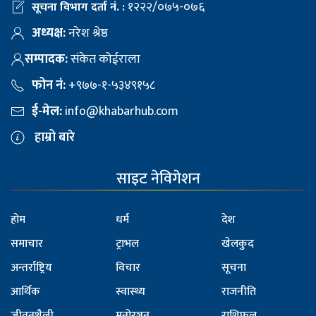
१२२२/०७५-०७६
सूचना विभाग दर्ता नं. :
अध्यक्ष:
नरेश श्रेष्ठ
सम्पादक:
संकेत कोईराला
फोन नं:
+९७७-१-५३४९१५८
ई-मेल:
info@khabarhub.com
हाम्रो बारे
साइट नेविगेशन
होम
धर्म
देश
समाचार
ट्राभल
खेलकुद
अन्तर्राष्ट्रिय
विचार
सूचना
आर्थिक
स्वास्थ्य
राजनीति
जीवनशैली
मनोरञ्जन
राशिफल