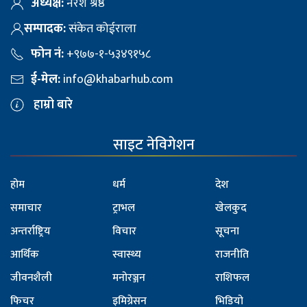
अध्यक्ष:
नरेश श्रेष्ठ
सम्पादक:
संकेत कोईराला
फोन नं:
+९७७-१-५३४९१५८
ई-मेल:
info@khabarhub.com
हाम्रो बारे
साइट नेविगेशन
होम
धर्म
देश
समाचार
ट्राभल
खेलकुद
अन्तर्राष्ट्रिय
विचार
सूचना
आर्थिक
स्वास्थ्य
राजनीति
जीवनशैली
मनोरञ्जन
राशिफल
फिचर
इमिग्रेसन
भिडियो