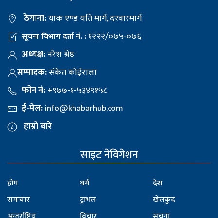
ठेगाना:
याक एण्ड यति मार्ग, दरवारमार्ग
१२२२/०७५-०७६
सूचना विभाग दर्ता नं. :
अध्यक्ष:
नरेश श्रेष्ठ
सम्पादक:
संकेत कोईराला
फोन नं:
+९७७-१-५३४९१५८
ई-मेल:
info@khabarhub.com
हाम्रो बारे
साइट नेविगेशन
होम
धर्म
देश
समाचार
ट्राभल
खेलकुद
अन्तर्राष्ट्रिय
विचार
सूचना