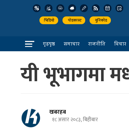
भिडियो
पोडकास्ट
युनिकोड
गृहपृष्ठ
समाचार
राजनीति
विचार
यी भूभागमा मध
खबरहब
१८ असार २०८३, बिहीबार