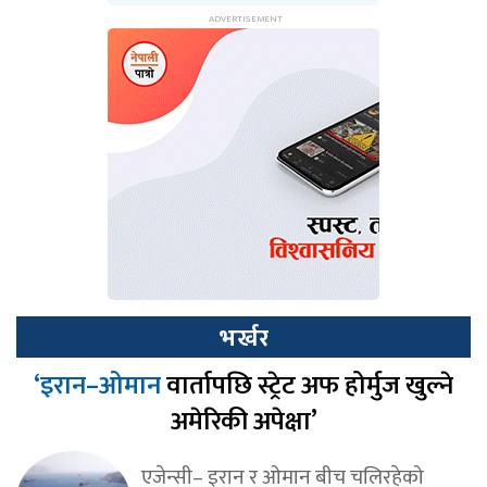
भर्खर
‘इरान–ओमान
वार्तापछि स्ट्रेट अफ होर्मुज खुल्ने
अमेरिकी अपेक्षा’
एजेन्सी– इरान र ओमान बीच चलिरहेको