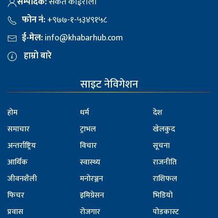
सम्पादक:
संकेत कोईराला
फोन नं:
+९७७-१-५३४९१५८
ई-मेल:
info@khabarhub.com
हाम्रो बारे
साइट नेविगेशन
होम
धर्म
देश
समाचार
ट्राभल
खेलकुद
अन्तर्राष्ट्रिय
विचार
सूचना
आर्थिक
स्वास्थ्य
राजनीति
जीवनशैली
मनोरञ्जन
राशिफल
फिचर
इमिग्रेसन
भिडियो
प्रवास
रोजगार
पोडकास्ट