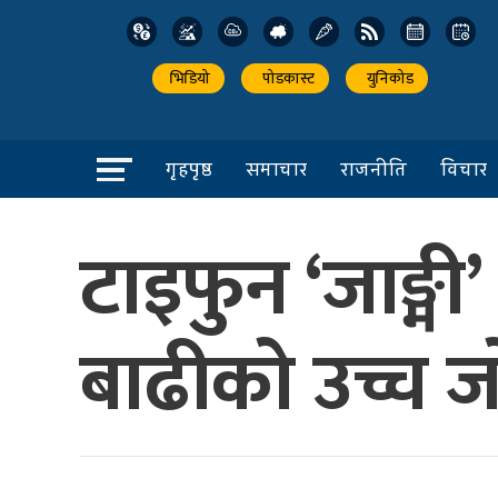
भिडियो
पोडकास्ट
युनिकोड
गृहपृष्ठ
समाचार
राजनीति
विचार
टाइफुन ‘जाङ्मी’
बाढीको उच्च 