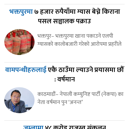
भक्तपुरमा
७ हजार रुपैयाँमा ग्यास बेच्ने किराना
पसल सञ्चालक पक्राउ
भक्तपुर– भक्तपुरमा खाना पकाउने एलपी
ग्यासको कालोबजारी गरेको आरोपमा प्रहरीले
वामपन्थीहरुलाई
एकै ठाउँमा ल्याउने प्रयासमा छौँ
: वर्षमान
काठमाडौं– नेपाली कम्युनिष्ट पार्टी (नेकपा) का
नेता वर्षमान पुन ‘अनन्त’
जुम्लामा
४८ करोड राजस्व संकलन