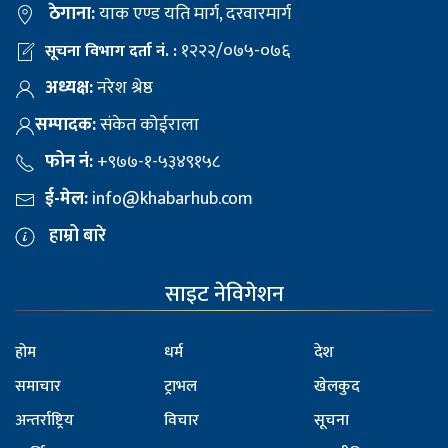
ठेगाना:
याक एण्ड यति मार्ग, दरवारमार्ग
१२२२/०७५-०७६
सूचना विभाग दर्ता नं. :
अध्यक्ष:
नरेश श्रेष्ठ
सम्पादक:
संकेत कोईराला
फोन नं:
+९७७-१-५३४९१५८
ई-मेल:
info@khabarhub.com
हाम्रो बारे
साइट नेविगेशन
होम
धर्म
देश
समाचार
ट्राभल
खेलकुद
अन्तर्राष्ट्रिय
विचार
सूचना