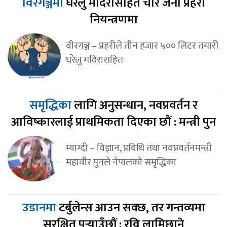
विरगञ्जमा
घरेलु मदिरासहित चार जना प्रहरी
नियन्त्रणमा
वीरगञ्ज – प्रहरीले तीन हजार ५०० लिटर तयारी
घरेलु मदिरासहित
समृद्धिका
लागि अनुसन्धान, नवप्रवर्तन र
आविष्कारलाई प्राथमिकता दिएका छौँ : मन्त्री पुन
म्याग्दी – विज्ञान, प्रविधि तथा नवप्रवर्तनमन्त्री
महावीर पुनले नेपालको समृद्धिका
उडानमा
टर्बुलेन्स आउन सक्छ, तर गन्तव्यमा
सुरक्षित पुर्‍याउँछौं : रवि लामिछाने