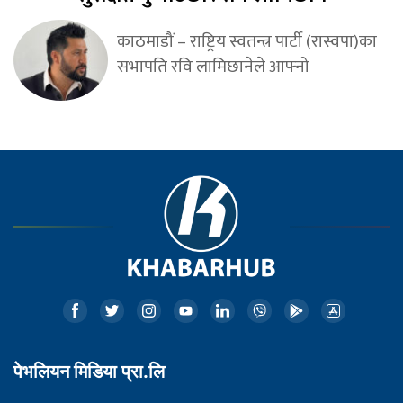
काठमाडौं – राष्ट्रिय स्वतन्त्र पार्टी (रास्वपा)का
सभापति रवि लामिछानेले आफ्नो
पेभलियन मिडिया प्रा.लि