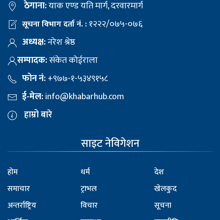
ठेगाना:
याक एण्ड यति मार्ग, दरवारमार्ग
१२२२/०७५-०७६
सूचना विभाग दर्ता नं. :
अध्यक्ष:
नरेश श्रेष्ठ
सम्पादक:
संकेत कोईराला
फोन नं:
+९७७-१-५३४९१५८
ई-मेल:
info@khabarhub.com
हाम्रो बारे
साइट नेविगेशन
होम
धर्म
देश
समाचार
ट्राभल
खेलकुद
अन्तर्राष्ट्रिय
विचार
सूचना