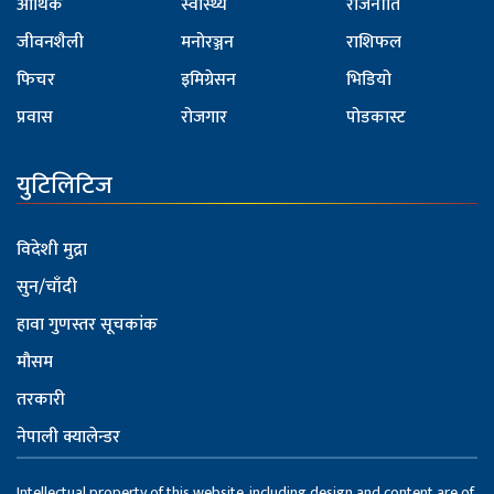
आर्थिक
स्वास्थ्य
राजनीति
जीवनशैली
मनोरञ्जन
राशिफल
फिचर
इमिग्रेसन
भिडियो
प्रवास
रोजगार
पोडकास्ट
युटिलिटिज
विदेशी मुद्रा
सुन/चाँदी
हावा गुणस्तर सूचकांक
मौसम
तरकारी
नेपाली क्यालेन्डर
Intellectual property of this website, including design and content are of