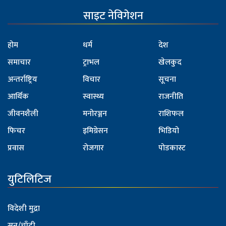
साइट नेविगेशन
होम
धर्म
देश
समाचार
ट्राभल
खेलकुद
अन्तर्राष्ट्रिय
विचार
सूचना
आर्थिक
स्वास्थ्य
राजनीति
जीवनशैली
मनोरञ्जन
राशिफल
फिचर
इमिग्रेसन
भिडियो
प्रवास
रोजगार
पोडकास्ट
युटिलिटिज
विदेशी मुद्रा
सुन/चाँदी