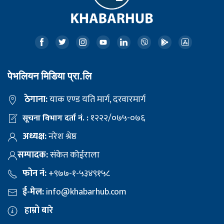
पेभलियन मिडिया प्रा.लि
ठेगाना:
याक एण्ड यति मार्ग, दरवारमार्ग
१२२२/०७५-०७६
सूचना विभाग दर्ता नं. :
अध्यक्ष:
नरेश श्रेष्ठ
सम्पादक:
संकेत कोईराला
फोन नं:
+९७७-१-५३४९१५८
ई-मेल:
info@khabarhub.com
हाम्रो बारे