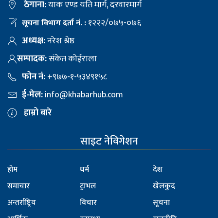
ठेगाना:
याक एण्ड यति मार्ग, दरवारमार्ग
१२२२/०७५-०७६
सूचना विभाग दर्ता नं. :
अध्यक्ष:
नरेश श्रेष्ठ
सम्पादक:
संकेत कोईराला
फोन नं:
+९७७-१-५३४९१५८
ई-मेल:
info@khabarhub.com
हाम्रो बारे
साइट नेविगेशन
होम
धर्म
देश
समाचार
ट्राभल
खेलकुद
अन्तर्राष्ट्रिय
विचार
सूचना