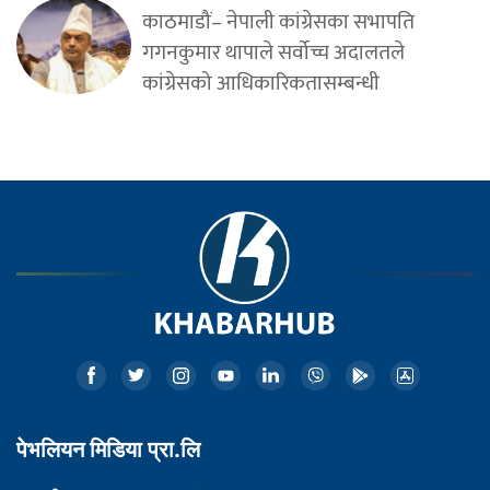
काठमाडौं– नेपाली कांग्रेसका सभापति
गगनकुमार थापाले सर्वोच्च अदालतले
कांग्रेसको आधिकारिकतासम्बन्धी
पेभलियन मिडिया प्रा.लि