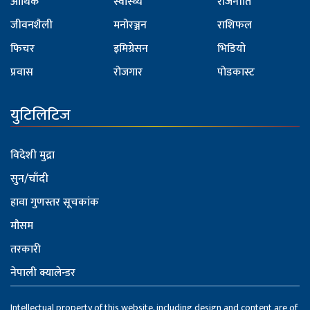
आर्थिक
स्वास्थ्य
राजनीति
जीवनशैली
मनोरञ्जन
राशिफल
फिचर
इमिग्रेसन
भिडियो
प्रवास
रोजगार
पोडकास्ट
युटिलिटिज
विदेशी मुद्रा
सुन/चाँदी
हावा गुणस्तर सूचकांक
मौसम
तरकारी
नेपाली क्यालेन्डर
Intellectual property of this website, including design and content are of