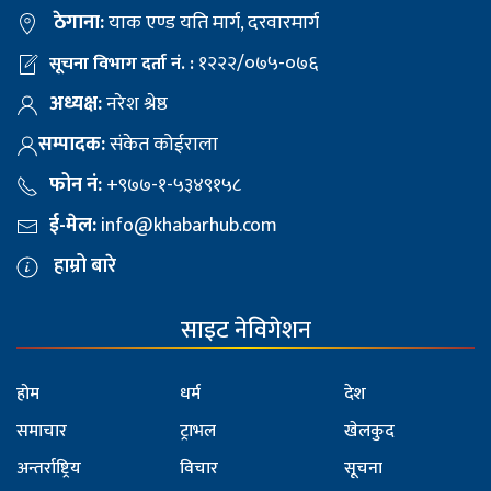
ठेगाना:
याक एण्ड यति मार्ग, दरवारमार्ग
१२२२/०७५-०७६
सूचना विभाग दर्ता नं. :
अध्यक्ष:
नरेश श्रेष्ठ
सम्पादक:
संकेत कोईराला
फोन नं:
+९७७-१-५३४९१५८
ई-मेल:
info@khabarhub.com
हाम्रो बारे
साइट नेविगेशन
होम
धर्म
देश
समाचार
ट्राभल
खेलकुद
अन्तर्राष्ट्रिय
विचार
सूचना