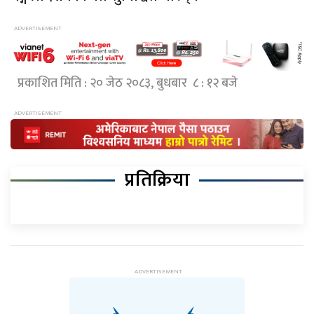
प्रकाशित मिति : २० जेठ २०८३, बुधबार ८ : १२ बजे
प्रतिक्रिया