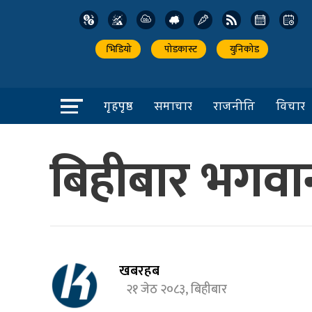
भिडियो
पोडकास्ट
युनिकोड
गृहपृष्ठ
समाचार
राजनीति
विचार
बिहीबार भगवान
खबरहब
२१ जेठ २०८३, बिहीबार