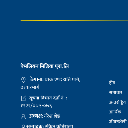
पेभलियन मिडिया प्रा.लि
ठेगाना:
याक एण्ड यति मार्ग,
होम
दरवारमार्ग
समाचार
सूचना विभाग दर्ता नं. :
अन्तर्राष्ट्रिय
१२२२/०७५-०७६
आर्थिक
अध्यक्ष:
नरेश श्रेष्ठ
जीवनशैली
सम्पादक:
संकेत कोईराला