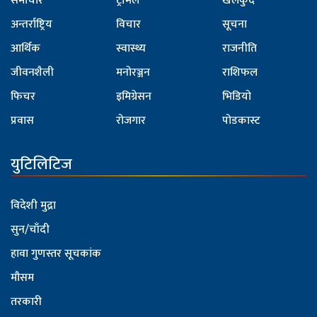
समाचार
ट्राभल
खेलकुद
अन्तर्राष्ट्रिय
विचार
सूचना
आर्थिक
स्वास्थ्य
राजनीति
जीवनशैली
मनोरञ्जन
राशिफल
फिचर
इमिग्रेसन
भिडियो
प्रवास
रोजगार
पोडकास्ट
युटिलिटिज
विदेशी मुद्रा
सुन/चाँदी
हावा गुणस्तर सूचकांक
मौसम
तरकारी