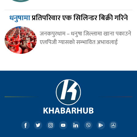
धनुषामा
प्रतिपरिवार एक सिलिन्डर बिक्री गरिने
जनकपुरधाम – धनुषा जिल्लामा खाना पकाउने
एलपिजी ग्यासको सम्भावित अभावलाई