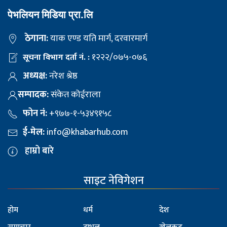
पेभलियन मिडिया प्रा.लि
ठेगाना:
याक एण्ड यति मार्ग, दरवारमार्ग
१२२२/०७५-०७६
सूचना विभाग दर्ता नं. :
अध्यक्ष:
नरेश श्रेष्ठ
सम्पादक:
संकेत कोईराला
फोन नं:
+९७७-१-५३४९१५८
ई-मेल:
info@khabarhub.com
हाम्रो बारे
साइट नेविगेशन
होम
धर्म
देश