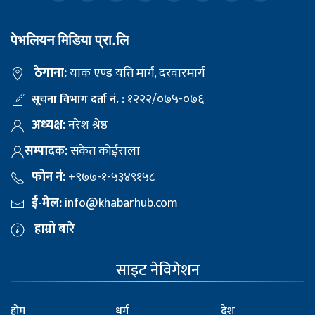
पेभलियन मिडिया प्रा.लि
ठेगाना:
याक एण्ड यति मार्ग, दरवारमार्ग
१२२२/०७५-०७६
सूचना विभाग दर्ता नं. :
अध्यक्ष:
नरेश श्रेष्ठ
सम्पादक:
संकेत कोईराला
फोन नं:
+९७७-१-५३४९१५८
ई-मेल:
info@khabarhub.com
हाम्रो बारे
साइट नेविगेशन
होम
धर्म
देश