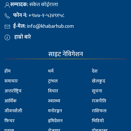
सम्पादक:
संकेत कोईराला
फोन नं:
+९७७-१-५३४९१५८
ई-मेल:
info@khabarhub.com
हाम्रो बारे
साइट नेविगेशन
होम
धर्म
देश
समाचार
ट्राभल
खेलकुद
अन्तर्राष्ट्रिय
विचार
सूचना
आर्थिक
स्वास्थ्य
राजनीति
जीवनशैली
मनोरञ्जन
राशिफल
फिचर
इमिग्रेसन
भिडियो
प्रवास
रोजगार
पोडकास्ट