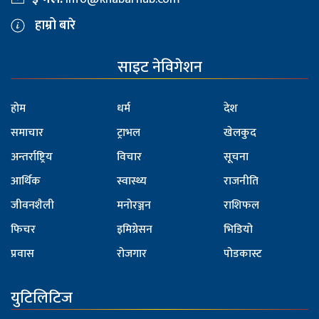
हाम्रो बारे
साइट नेविगेशन
होम
धर्म
देश
समाचार
ट्राभल
खेलकुद
अन्तर्राष्ट्रिय
विचार
सूचना
आर्थिक
स्वास्थ्य
राजनीति
जीवनशैली
मनोरञ्जन
राशिफल
फिचर
इमिग्रेसन
भिडियो
प्रवास
रोजगार
पोडकास्ट
युटिलिटिज