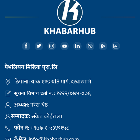
पेभलियन मिडिया प्रा.लि
ठेगाना:
याक एण्ड यति मार्ग, दरवारमार्ग
१२२२/०७५-०७६
सूचना विभाग दर्ता नं. :
अध्यक्ष:
नरेश श्रेष्ठ
सम्पादक:
संकेत कोईराला
फोन नं:
+९७७-१-५३४९१५८
ई-मेल:
info@khabarhub.com