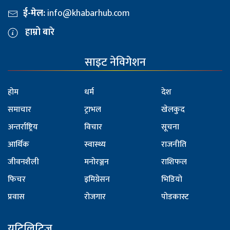
ई-मेल:
info@khabarhub.com
हाम्रो बारे
साइट नेविगेशन
होम
धर्म
देश
समाचार
ट्राभल
खेलकुद
अन्तर्राष्ट्रिय
विचार
सूचना
आर्थिक
स्वास्थ्य
राजनीति
जीवनशैली
मनोरञ्जन
राशिफल
फिचर
इमिग्रेसन
भिडियो
प्रवास
रोजगार
पोडकास्ट
युटिलिटिज