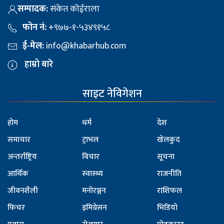
सम्पादक:
संकेत कोईराला
फोन नं:
+९७७-१-५३४९१५८
ई-मेल:
info@khabarhub.com
हाम्रो बारे
साइट नेविगेशन
होम
धर्म
देश
समाचार
ट्राभल
खेलकुद
अन्तर्राष्ट्रिय
विचार
सूचना
आर्थिक
स्वास्थ्य
राजनीति
जीवनशैली
मनोरञ्जन
राशिफल
फिचर
इमिग्रेसन
भिडियो