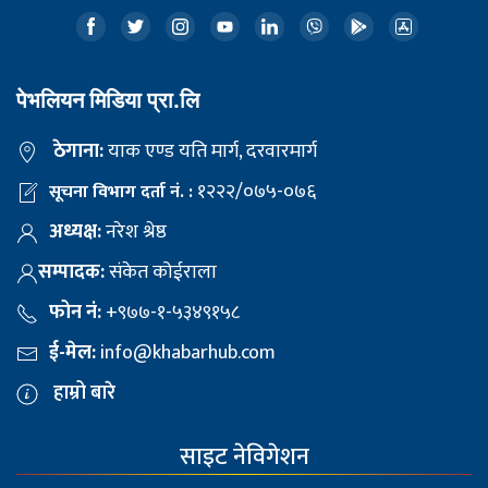
पेभलियन मिडिया प्रा.लि
ठेगाना:
याक एण्ड यति मार्ग, दरवारमार्ग
१२२२/०७५-०७६
सूचना विभाग दर्ता नं. :
अध्यक्ष:
नरेश श्रेष्ठ
सम्पादक:
संकेत कोईराला
फोन नं:
+९७७-१-५३४९१५८
ई-मेल:
info@khabarhub.com
हाम्रो बारे
साइट नेविगेशन