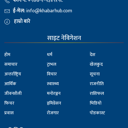
फोन नं:
+९७७-१-५३४९१५८
ई-मेल:
info@khabarhub.com
हाम्रो बारे
साइट नेविगेशन
होम
धर्म
देश
समाचार
ट्राभल
खेलकुद
अन्तर्राष्ट्रिय
विचार
सूचना
आर्थिक
स्वास्थ्य
राजनीति
जीवनशैली
मनोरञ्जन
राशिफल
फिचर
इमिग्रेसन
भिडियो
प्रवास
रोजगार
पोडकास्ट