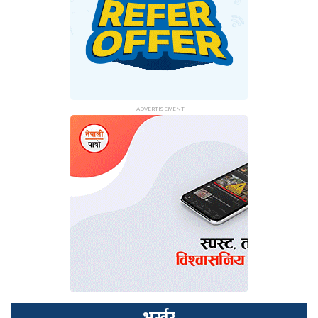
भर्खर