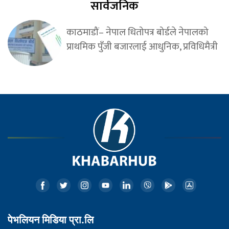
सार्वजनिक
काठमाडौं– नेपाल धितोपत्र बोर्डले नेपालको
प्राथमिक पुँजी बजारलाई आधुनिक, प्रविधिमैत्री
पेभलियन मिडिया प्रा.लि