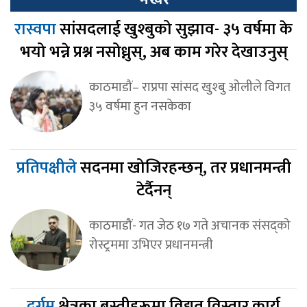
रास्वपा
सांसदलाई खुश्बुको सुझाव- ३५ वर्षमा के
भयो भन्ने प्रश्न नसोध्नुस्, अब काम गरेर देखाउनुस्
काठमाडौं– राप्रपा सांसद खुश्बु ओलीले विगत
३५ वर्षमा हुन नसकेका
प्रतिपक्षीले
सदनमा खोजिरहन्छन्, तर प्रधानमन्त्री
टेर्दैनन्
काठमाडौं- गत जेठ १७ गते अचानक संसद्‍को
रोस्ट्रममा उभिएर प्रधानमन्त्री
दुर्गम
क्षेत्रका बस्तीहरूमा विद्युत् विस्तार कार्य