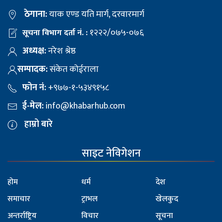
ठेगाना:
याक एण्ड यति मार्ग, दरवारमार्ग
१२२२/०७५-०७६
सूचना विभाग दर्ता नं. :
अध्यक्ष:
नरेश श्रेष्ठ
सम्पादक:
संकेत कोईराला
फोन नं:
+९७७-१-५३४९१५८
ई-मेल:
info@khabarhub.com
हाम्रो बारे
साइट नेविगेशन
होम
धर्म
देश
समाचार
ट्राभल
खेलकुद
अन्तर्राष्ट्रिय
विचार
सूचना