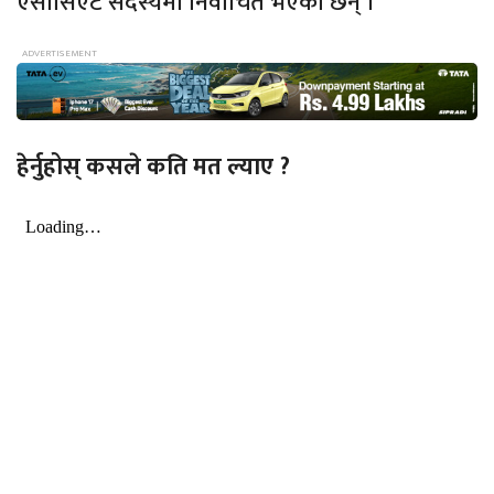
एसोसिएट सदस्यमा निर्वाचित भएका छन् ।
हेर्नुहोस् कसले कति मत ल्याए ?