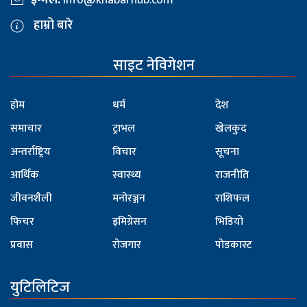
हाम्रो बारे
साइट नेविगेशन
होम
धर्म
देश
समाचार
ट्राभल
खेलकुद
अन्तर्राष्ट्रिय
विचार
सूचना
आर्थिक
स्वास्थ्य
राजनीति
जीवनशैली
मनोरञ्जन
राशिफल
फिचर
इमिग्रेसन
भिडियो
प्रवास
रोजगार
पोडकास्ट
युटिलिटिज