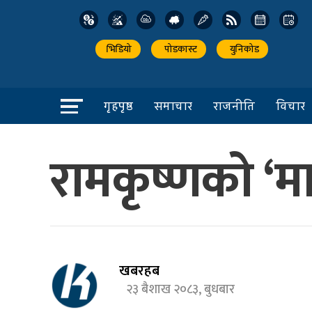
भिडियो
पोडकास्ट
युनिकोड
गृहपृष्ठ
समाचार
राजनीति
विचार
रामकृष्णको ‘माल
खबरहब
२३ बैशाख २०८३, बुधबार