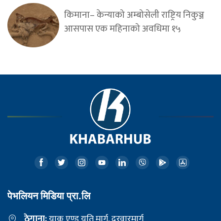
किमाना– केन्याको अम्बोसेली राष्ट्रिय निकुञ्ज
आसपास एक महिनाको अवधिमा १५
पेभलियन मिडिया प्रा.लि
ठेगाना:
याक एण्ड यति मार्ग, दरवारमार्ग