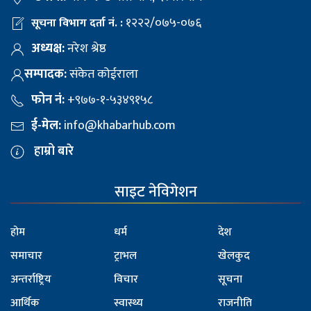
१२२२/०७५-०७६
सूचना विभाग दर्ता नं. :
अध्यक्ष:
नरेश श्रेष्ठ
सम्पादक:
संकेत कोईराला
फोन नं:
+९७७-१-५३४९१५८
ई-मेल:
info@khabarhub.com
हाम्रो बारे
साइट नेविगेशन
होम
धर्म
देश
समाचार
ट्राभल
खेलकुद
अन्तर्राष्ट्रिय
विचार
सूचना
आर्थिक
स्वास्थ्य
राजनीति