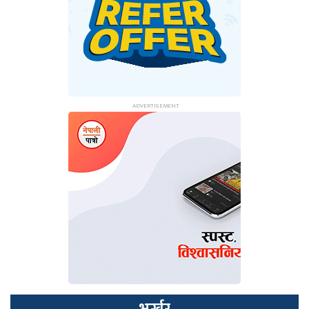
भर्खर