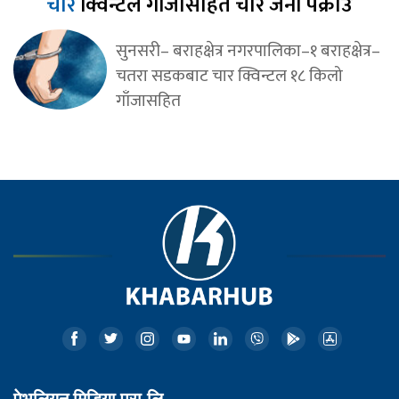
चार
क्विन्टल गाँजासहित चार जना पक्राउ
सुनसरी– बराहक्षेत्र नगरपालिका–१ बराहक्षेत्र–
चतरा सडकबाट चार क्विन्टल १८ किलो
गाँजासहित
पेभलियन मिडिया प्रा.लि