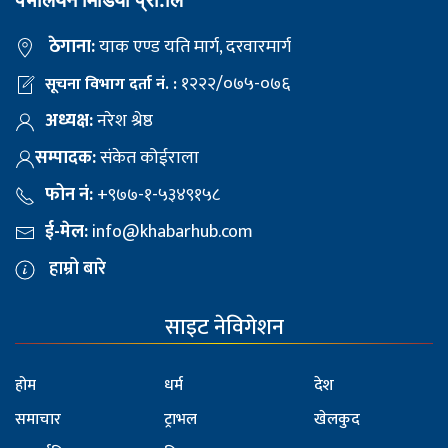
ठेगाना:
याक एण्ड यति मार्ग, दरवारमार्ग
१२२२/०७५-०७६
सूचना विभाग दर्ता नं. :
अध्यक्ष:
नरेश श्रेष्ठ
सम्पादक:
संकेत कोईराला
फोन नं:
+९७७-१-५३४९१५८
ई-मेल:
info@khabarhub.com
हाम्रो बारे
साइट नेविगेशन
होम
धर्म
देश
समाचार
ट्राभल
खेलकुद