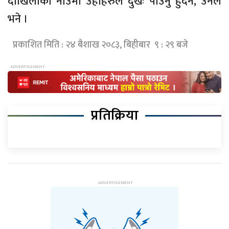
दाखिलाका नाउँमा उहाँहरुले दुखः पाउनु हुँदैन, उनले
भने ।
प्रकाशित मिति : २४ बैशाख २०८३, बिहीबार ९ : २९ बजे
प्रतिक्रिया