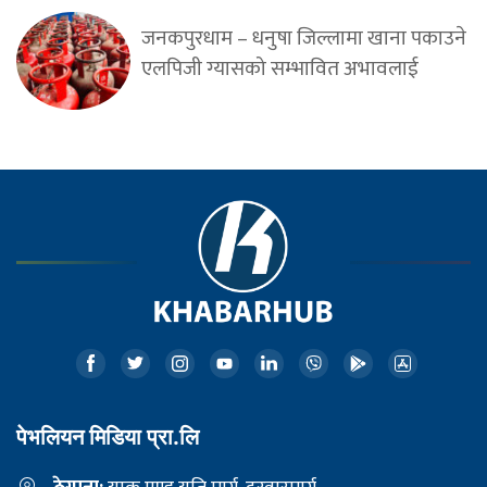
जनकपुरधाम – धनुषा जिल्लामा खाना पकाउने
एलपिजी ग्यासको सम्भावित अभावलाई
पेभलियन मिडिया प्रा.लि