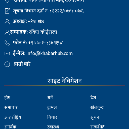
ठेगाना:
याक एण्ड यति मार्ग, दरवारमार्ग
१२२२/०७५-०७६
सूचना विभाग दर्ता नं. :
अध्यक्ष:
नरेश श्रेष्ठ
सम्पादक:
संकेत कोईराला
फोन नं:
+९७७-१-५३४९१५८
ई-मेल:
info@khabarhub.com
हाम्रो बारे
साइट नेविगेशन
होम
धर्म
देश
समाचार
ट्राभल
खेलकुद
अन्तर्राष्ट्रिय
विचार
सूचना
आर्थिक
स्वास्थ्य
राजनीति