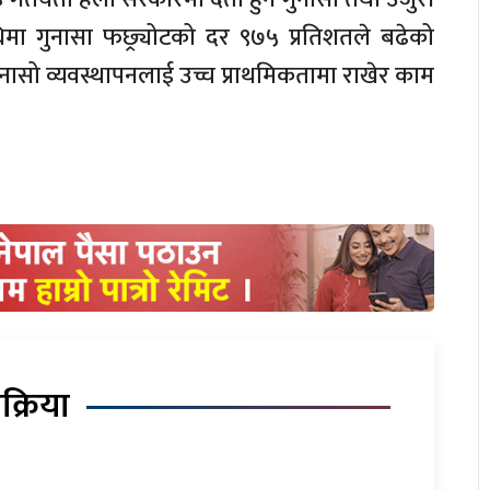
िमा गुनासा फछ्र्योटको दर ९७५ प्रतिशतले बढेको
ुनासो व्यवस्थापनलाई उच्च प्राथमिकतामा राखेर काम
िक्रिया