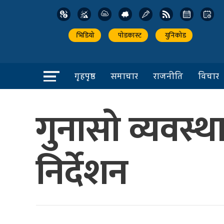
भिडियो
पोडकास्ट
युनिकोड
गृहपृष्ठ
समाचार
राजनीति
विचार
गुनासो व्यवस्
निर्देशन