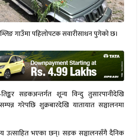
त दुम्लिङ गाउँमा पहिलोपटक सवारीसाधन पुगेको छ।
तिङ्कर सडकअन्तर्गत शून्य विन्दु तुसारपानीदेखि
्पन्न गरेपछि शुक्रबारदेखि यातायात सञ्चालनमा
नीय उत्साहित भएका छन्। सडक सञ्चालनसँगै दैनिक