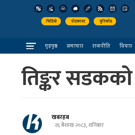
भिडियो
पोडकास्ट
युनिकोड
गृहपृष्ठ
समाचार
राजनीति
विचार
तिङ्कर सडकको द
खबरहब
२६ बैशाख २०८३, शनिबार