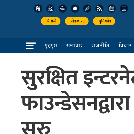
भिडियो
पोडकास्ट
युनिकोड
गृहपृष्ठ
समाचार
राजनीति
विचार
सुरक्षित इन्ट
फाउन्डेसनद्वारा
सुरु