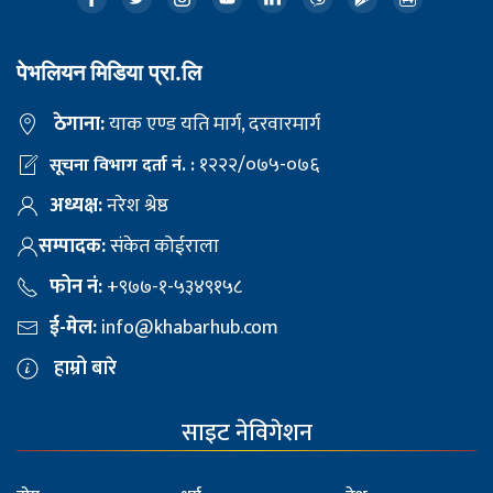
पेभलियन मिडिया प्रा.लि
ठेगाना:
याक एण्ड यति मार्ग, दरवारमार्ग
१२२२/०७५-०७६
सूचना विभाग दर्ता नं. :
अध्यक्ष:
नरेश श्रेष्ठ
सम्पादक:
संकेत कोईराला
फोन नं:
+९७७-१-५३४९१५८
ई-मेल:
info@khabarhub.com
हाम्रो बारे
साइट नेविगेशन