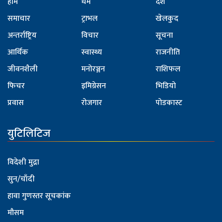
होम
धर्म
देश
समाचार
ट्राभल
खेलकुद
अन्तर्राष्ट्रिय
विचार
सूचना
आर्थिक
स्वास्थ्य
राजनीति
जीवनशैली
मनोरञ्जन
राशिफल
फिचर
इमिग्रेसन
भिडियो
प्रवास
रोजगार
पोडकास्ट
युटिलिटिज
विदेशी मुद्रा
सुन/चाँदी
हावा गुणस्तर सूचकांक
मौसम