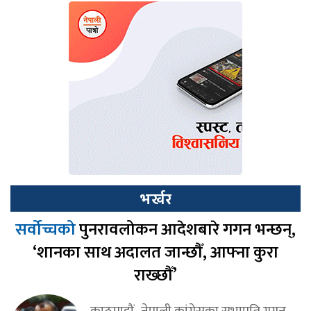
भर्खर
सर्वोच्चको
पुनरावलोकन आदेशबारे गगन भन्छन्,
‘शानका साथ अदालत जान्छौँ, आफ्ना कुरा
राख्छौँ’