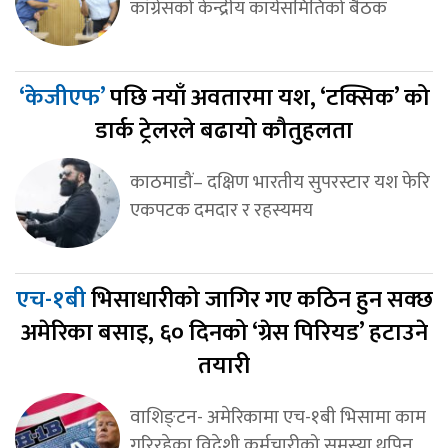
कांग्रेसको केन्द्रीय कार्यसमितिको बैठक
‘केजीएफ’
पछि नयाँ अवतारमा यश, ‘टक्सिक’ को
डार्क ट्रेलरले बढायो कौतुहलता
काठमाडौं– दक्षिण भारतीय सुपरस्टार यश फेरि
एकपटक दमदार र रहस्यमय
एच-१बी
भिसाधारीको जागिर गए कठिन हुन सक्छ
अमेरिका बसाइ, ६० दिनको ‘ग्रेस पिरियड’ हटाउने
तयारी
वाशिङ्टन- अमेरिकामा एच-१बी भिसामा काम
गरिरहेका विदेशी कर्मचारीको समस्या थपिन