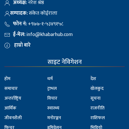
अध्यक्ष:
नरेश श्रेष्ठ
सम्पादक:
संकेत कोईराला
फोन नं:
+९७७-१-५३४९१५८
ई-मेल:
info@khabarhub.com
हाम्रो बारे
साइट नेविगेशन
होम
धर्म
देश
समाचार
ट्राभल
खेलकुद
अन्तर्राष्ट्रिय
विचार
सूचना
आर्थिक
स्वास्थ्य
राजनीति
जीवनशैली
मनोरञ्जन
राशिफल
फिचर
इमिग्रेसन
भिडियो