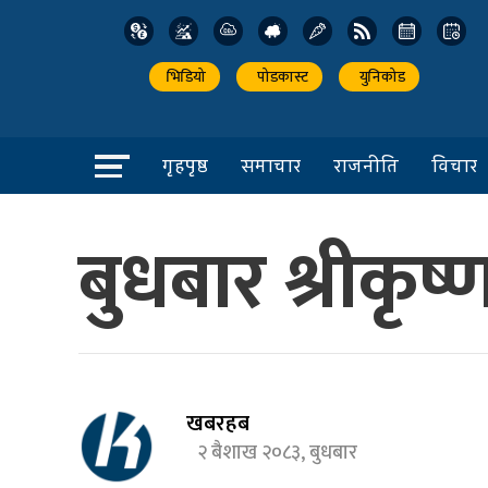
भिडियो
पोडकास्ट
युनिकोड
गृहपृष्ठ
समाचार
राजनीति
विचार
बुधबार श्रीकृष्
खबरहब
२ बैशाख २०८३, बुधबार