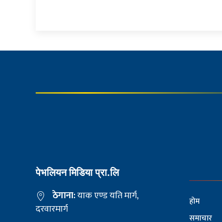
पेभलियन मिडिया प्रा.लि
ठेगाना:
याक एण्ड यति मार्ग,
होम
दरवारमार्ग
समाचार