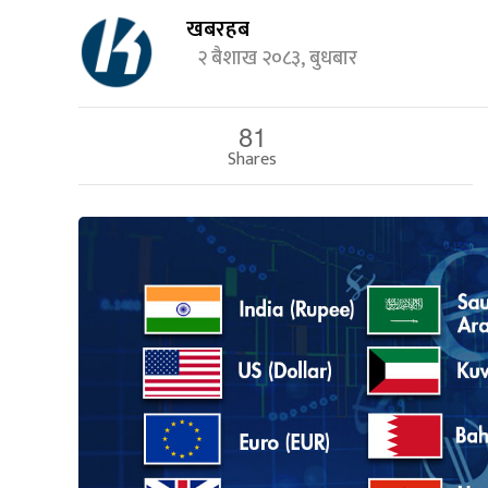
खबरहब
२ बैशाख २०८३, बुधबार
81
Shares