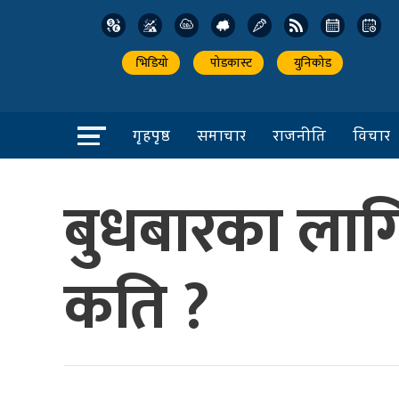
भिडियो
पोडकास्ट
युनिकोड
गृहपृष्ठ
समाचार
राजनीति
विचार
बुधबारका लागि
कति ?