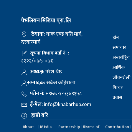
पेभलियन मिडिया प्रा.लि
ठेगाना:
याक एण्ड यति मार्ग,
होम
दरवारमार्ग
समाचार
सूचना विभाग दर्ता नं. :
अन्तर्राष्ट्रिय
१२२२/०७५-०७६
आर्थिक
अध्यक्ष:
नरेश श्रेष्ठ
जीवनशैली
सम्पादक:
संकेत कोईराला
फिचर
फोन नं:
+९७७-१-५३४९१५८
प्रवास
ई-मेल:
info@khabarhub.com
हाम्रो बारे
About Us
Media Kit
Partnership
Terms of Us
Contribution