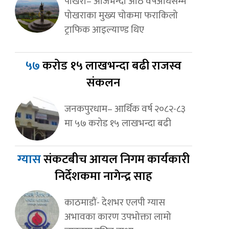
पोखरा– आजभन्दा आठ वर्षअघिसम्म
पोखराका मुख्य चोकमा फराकिलो
ट्राफिक आइल्याण्ड थिए
५७
करोड १५ लाखभन्दा बढी राजस्व
संकलन
जनकपुरधाम– आर्थिक वर्ष २०८२-८३
मा ५७ करोड १५ लाखभन्दा बढी
ग्यास
संकटबीच आयल निगम कार्यकारी
निर्देशकमा नागेन्द्र साह
काठमाडौं- देशभर एलपी ग्यास
अभावका कारण उपभोक्ता लामो