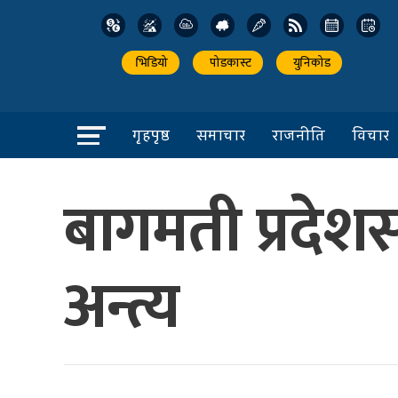
भिडियो
पोडकास्ट
युनिकोड
गृहपृष्ठ
समाचार
राजनीति
विचार
बागमती प्रदे
अन्त्य